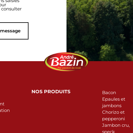
s saisies
our
 consulter
e message
NOS PRODUITS
Bacon
Epaules et
nt
jambons
tion
Chorizo et
pepperoni
Jambon cru,
speck