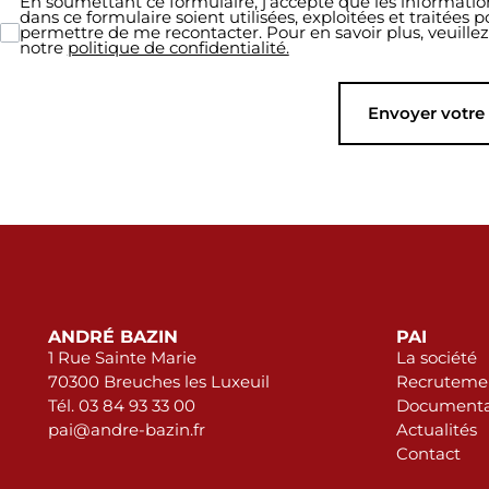
En soumettant ce formulaire, j’accepte que les information
dans ce formulaire soient utilisées, exploitées et traitées p
permettre de me recontacter. Pour en savoir plus, veuillez
notre
politique de confidentialité.
Envoyer votr
ANDRÉ BAZIN
PAI
1 Rue Sainte Marie
La société
70300 Breuches les Luxeuil
Recruteme
Tél. 03 84 93 33 00
Documenta
pai@andre-bazin.fr
Actualités
Contact