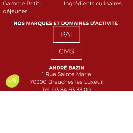
Gamme Petit-
Ingrédients culinaires
déjeuner
NOS MARQUES ET DOMAINES D’ACTIVITÉ
PAI
GMS
ANDRÉ BAZIN
1 Rue Sainte Marie
70300 Breuches les Luxeuil
Tél. 03 84 93 33 00
Email:
alison.bourquin@andre-bazin.fr
COPYRIGHT ANDRÉ BAZIN © 2025
TOUS DROITS RESERVÉS