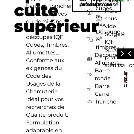
Découpe
cuite
produit
informations
proposé
barres à trancher
cubes
Frais
rondes, carrées
ou
sous
supérieur
ou demi-lune
dès
vide
ainsi qu’en
Découpe
Surgelé
découpes IQF
en
IQF
Cubes, Timbres,
timbres
Spécial
Allumettes,…
Découpe
pour
Conforme aux
Allumette
stérilisatio
exigences du
Barre
Epaul
Ja
J
Code des
ronde
cuite
cuit
c
Usages de la
stand
sup
c
Barre
Charcuterie.
Carré
Idéal pour vos
Tranche
recherches de
Qualité produit.
Formulation
adaptable en