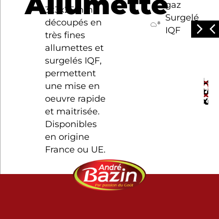
Allumette
gaz
3x3x25mm,
Surgelé
découpés en
IQF
très fines
allumettes et
surgelés IQF,
permettent
Le
Le
L
une mise en
Lard
Lar
L
oeuvre rapide
Allum
XL
T
et maitrisée.
Disponibles
en origine
France ou UE.