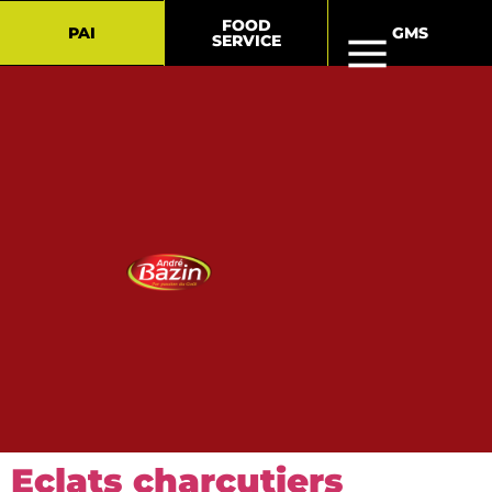
FOOD
PAI
GMS
SERVICE
Eclats charcutiers