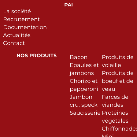
PAI
La société
Recrutement
Documentation
Actualités
Contact
NOS PRODUITS
Bacon
Produits de
Epaules et
volaille
jambons
Produits de
Chorizo et
boeuf et de
pepperoni
veau
Jambon
Farces de
cru, speck
viandes
Saucisserie
Protéines
végétales
Chiffonnade
Mini-