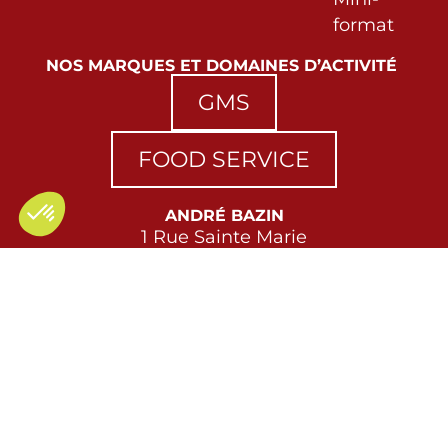
format
NOS MARQUES ET DOMAINES D’ACTIVITÉ
GMS
FOOD SERVICE
ANDRÉ BAZIN
1 Rue Sainte Marie
70300 Breuches les Luxeuil
Tél. 03 84 93 33 00
pai@andre-bazin.fr
COPYRIGHT ANDRÉ BAZIN © 2025
TOUS DROITS RESERVÉS
CRÉATION DE SITE INTERNET WYBE