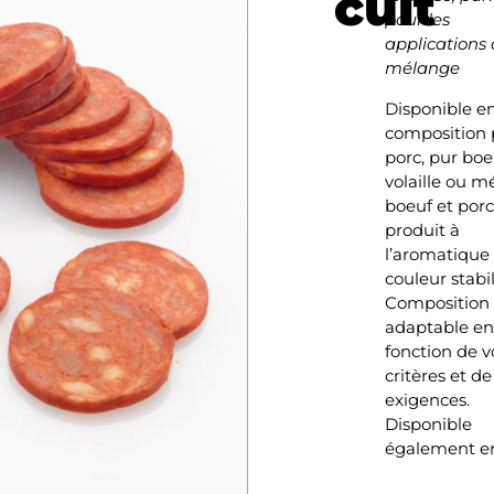
cuit
pour les
applications
mélange
Disponible e
composition 
porc, pur boe
volaille ou 
boeuf et porc
produit à
l’aromatique 
couleur stabil
Composition
adaptable e
fonction de v
critères et de
exigences.
Disponible
également en