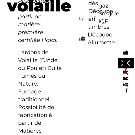
volaille
Possibilité de
dès
gaz
fabrication à
Découpe
Surgelé
partir de
en
IQF
matière
timbres
première
Découpe
certifiée Halal.
Allumette
Lardons de
Jambo
Emin
Tra
F
cuit
de
de
d
Volaille (Dinde
de
fillet
ma
c
ou Poulet) Cuits
volaille
de
de
c
Fumés ou
cana
ca
Nature.
laqué
cui
fu
Fumage
traditionnel.
Possibilité de
fabrication à
partir de
Matières