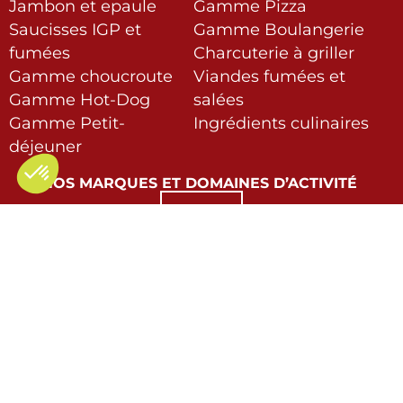
Jambon et epaule
Gamme Pizza
Saucisses IGP et
Gamme Boulangerie
fumées
Charcuterie à griller
Gamme choucroute
Viandes fumées et
Gamme Hot-Dog
salées
Gamme Petit-
Ingrédients culinaires
déjeuner
NOS MARQUES ET DOMAINES D’ACTIVITÉ
PAI
GMS
ANDRÉ BAZIN
1 Rue Sainte Marie
70300 Breuches les Luxeuil
Tél. 03 84 93 33 00